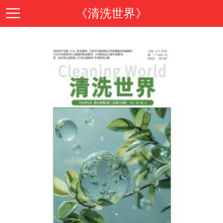
《清洗世界》
首
页
期
刊
期
导
刊
投
读
介
稿
邮
绍
指
箱
在