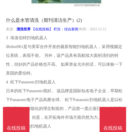
南
投
线
联
什么是水管清洗（期刊清洁生产）(2)
稿
投
系
来源：
清洗世界
【在线投稿】 栏目：
综合新闻
时间：2022-12-12
3 .埃洛伯特扫地机器人
稿
我
iRobot961是与美军合作开发的最新智能扫地机器人，采用视频定
位系统，表现不俗。 另外，该产品具有高航续大面积清扫的特
们
性，但好的产品价格也不高。 如果资金允许的话，可以体验一下
美国的爱伯特。
4 .松下Panasonic扫地机器人
日本的松下Panasonic很好。 该品牌是国际知名电子企业，早期松
下Panasonic电子产品风靡全球。 松下Panasonic扫地机器人是以松
下微型化、智能化的理念制造的，产品曾一度占据日本扫地机器人
销售的首位。 但是，在开拓海外市场方面仍然为力。
正式开拓北约扫地机器人
在线投稿
在线投稿