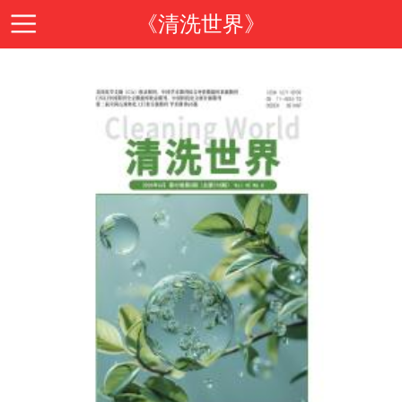
《清洗世界》
首
页
期
刊
期
导
刊
投
读
介
稿
邮
绍
指
箱
在