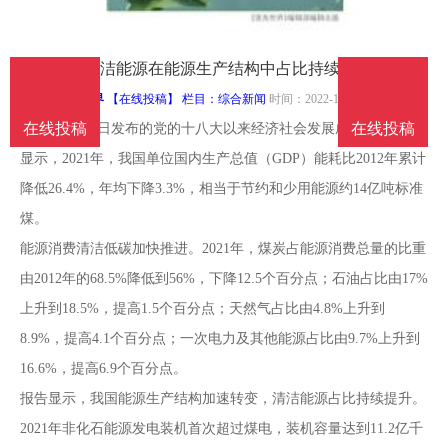
南
投
线
联
10年来，清洁能源在能源生产结构中占比持续上升
稿
投
系
来源：
清洗世界
【在线投稿】 栏目：
综合新闻
时间：2022-10-09
在线投稿
在线投稿
国家统计局8日发布的党的十八大以来经济社会发展成就系列报告
稿
我
显示，2021年，我国单位国内生产总值（GDP）能耗比2012年累计
降低26.4%，年均下降3.3%，相当于节约和少用能源约14亿吨标准
们
煤。
能源消费清洁低碳加快推进。2021年，煤炭占能源消费总量的比重
由2012年的68.5%降低到56%，下降12.5个百分点；石油占比由17%
上升到18.5%，提高1.5个百分点；天然气占比由4.8%上升到
8.9%，提高4.1个百分点；一次电力及其他能源占比由9.7%上升到
16.6%，提高6.9个百分点。
报告显示，我国能源生产结构加速转变，清洁能源占比持续提升。
2021年非化石能源发电装机首次超过煤电，装机容量达到11.2亿千